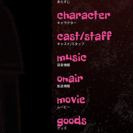
あらすじ
character
キャラクター
cast/staff
キャスト/スタッフ
music
音楽情報
onair
放送情報
movie
ムービー
goods
グッズ