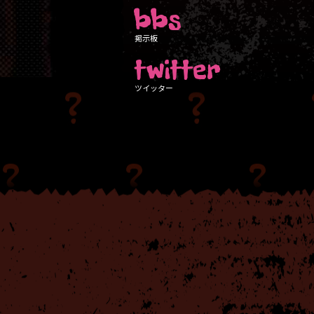
bbs
掲示板
twitter
ツイッター